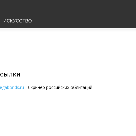
ИСКУССТВО
сылки
egabonds.ru
- Скринер российских облигаций