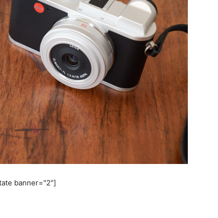
tate banner="2"]