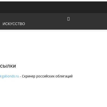
ИСКУССТВО
сылки
egabonds.ru
- Скринер российских облигаций