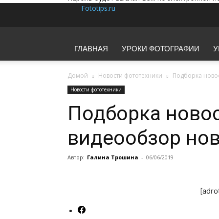
Fototips.ru
ГЛАВНАЯ
УРОКИ ФОТОГРАФИИ
У
Домой
Новости фототехники
Подборка новос
Новости фототехники
Подборка новост
видеообзор но
Автор:
Галина Трошина
-
06/06/2019
[adro