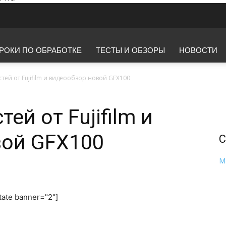
РОКИ ПО ОБРАБОТКЕ
ТЕСТЫ И ОБЗОРЫ
НОВОСТИ
тей от Fujifilm и видеообзор новой GFX100
ей от Fujifilm и
вой GFX100
С
M
tate banner="2"]