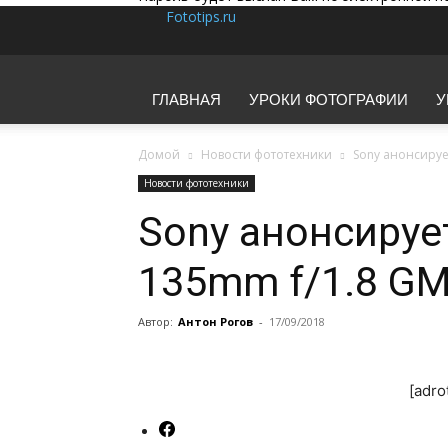
Fototips.ru
ГЛАВНАЯ
УРОКИ ФОТОГРАФИИ
У
Домой
Новости фототехники
Sony анонсируе
Новости фототехники
Sony анонсируе
135mm f/1.8 GM
Автор:
Антон Рогов
-
17/09/2018
[adro