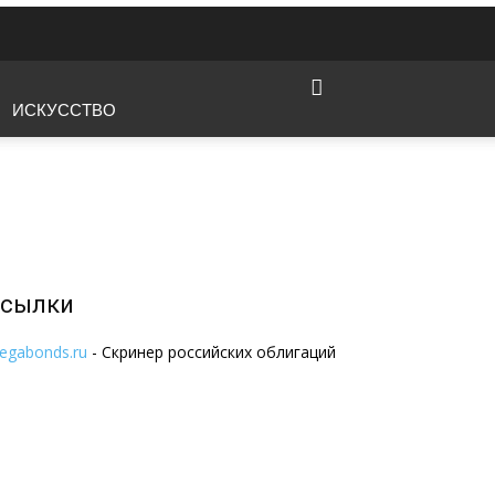
ИСКУССТВО
сылки
egabonds.ru
- Скринер российских облигаций