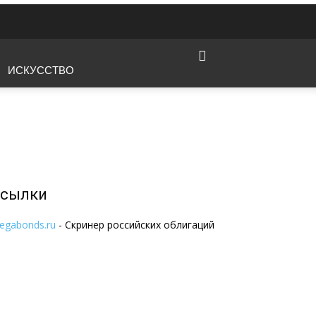
ИСКУССТВО
сылки
egabonds.ru
- Скринер российских облигаций