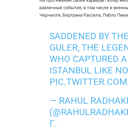
На протяжении своей карьеры Гюлер мно
различные события, в том числе и военн
Черчилля, Бертрана Рассела, Пабло Пика
SADDENED BY THE
GULER, THE LEG
WHO CAPTURED A 
ISTANBUL LIKE N
PIC.TWITTER.COM
— RAHUL RADHAK
(@RAHULRADHAKR
Г.