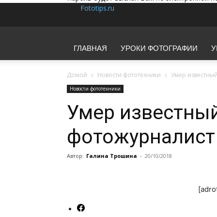
Fototips.ru
ГЛАВНАЯ
УРОКИ ФОТОГРАФИИ
У
Домой
Новости фототехники
Умер известны
Новости фототехники
Умер известный
фотожурналист
Автор:
Галина Трошина
-
20/10/2018
[adro