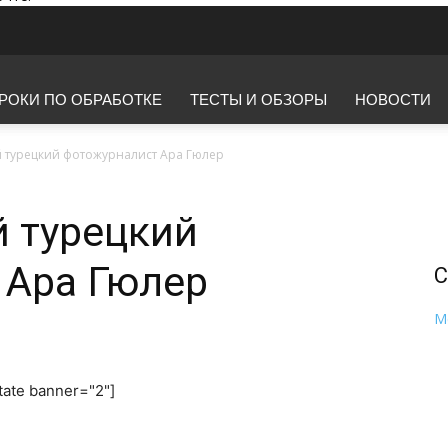
РОКИ ПО ОБРАБОТКЕ
ТЕСТЫ И ОБЗОРЫ
НОВОСТИ
й турецкий фотожурналист Ара Гюлер
 турецкий
 Ара Гюлер
С
M
tate banner="2"]