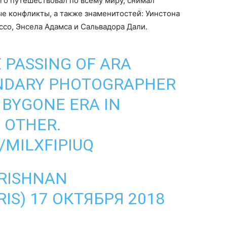
го путешествовал по всему миру, снимал
ые конфликты, а также знаменитостей: Уинстона
ссо, Энсела Адамса и Сальвадора Дали.
 PASSING OF ARA
ENDARY PHOTOGRAPHER
BYGONE ERA IN
O OTHER.
/MILXFIPIUQ
RISHNAN
IS)
17 ОКТЯБРЯ 2018