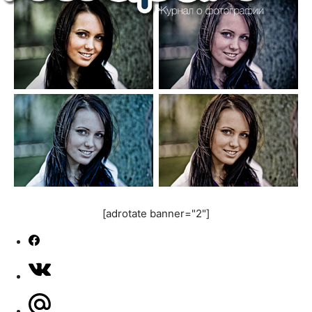
[adrotate banner="2"]