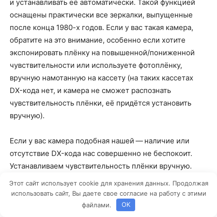
и устанавливать её автоматически. Такой функцией
оснащены практически все зеркалки, выпущенные
после конца 1980-х годов. Если у вас такая камера,
обратите на это внимание, особенно если хотите
экспонировать плёнку на повышенной/пониженной
чувствительности или используете фотоплёнку,
вручную намотанную на кассету (на таких кассетах
DX-кода нет, и камера не сможет распознать
чувствительность плёнки, её придётся установить
вручную).
Если у вас камера подобная нашей — наличие или
отсутствие DX-кода нас совершенно не беспокоит.
Устанавливаем чувствительность плёнки вручную.
Этот сайт использует cookie для хранения данных. Продолжая
Взвод затвора и перемотка
использовать сайт, Вы даете свое согласие на работу с этими
файлами.
OK
плёнки