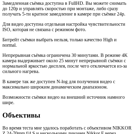
Замедленная съёмка доступна в FullHD. Вы можете снимать
до 120p и управлять скоростью при монтаже, либо сразу
получать 5-ти кратное замедление в камере при съёмке 24p.
Для видео доступна отдельная настройка чувствительности
ISO, которая не связана с режимом фото.
Битрейт съёмки выбрать нельзя, только качество High и
normal.
Непрерывная съёмка ограничена 30 минутами. В режиме 4K
камера выдерживает около 25 минут непрерывной съёмки с
нормальной яркостью дисплея, после чего отключается из-за
сильного нагрева.
В камере так же доступен N-log для получения видео с
максимально широким динамическим диапазоном.
Возможности съёмки видео на внешний источник намного
шире.
Объективы
Во время теста мне удалось поработать с объективом NIKKOR
Z 24-70mm f/4 S и несколькими линзами Nikkor F через